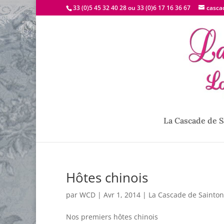
33 (0)5 45 32 40 28 ou 33 (0)6 17 16 36 67
casca
La Cascade de S
Hôtes chinois
par
WCD
|
Avr 1, 2014
|
La Cascade de Sainto
Nos premiers hôtes chinois