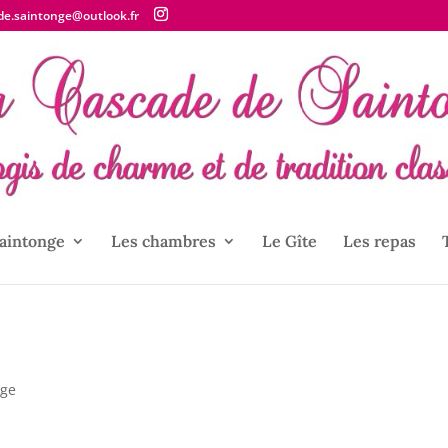
de.saintonge@outlook.fr
aintonge
Les chambres
Le Gîte
Les repas
nge