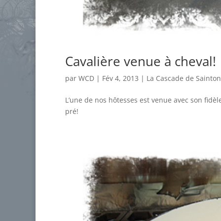
Cavalière venue à cheval!
par
WCD
|
Fév 4, 2013
|
La Cascade de Sainto
L’une de nos hôtesses est venue avec son fidèle 
pré!