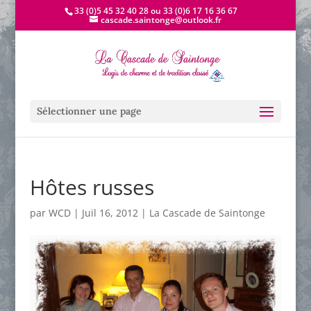
33 (0)5 45 32 40 28 ou 33 (0)6 17 16 36 67
cascade.saintonge@outlook.fr
Sélectionner une page
Hôtes russes
par
WCD
|
Juil 16, 2012
|
La Cascade de Saintonge