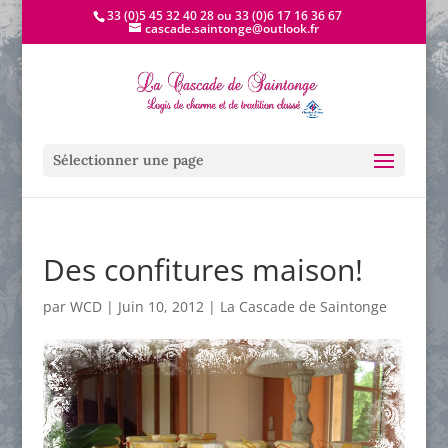
33 (0)5 45 32 40 28 ou 33 (0)6 17 16 36 67
cascade.saintonge@outlook.fr
Sélectionner une page
Des confitures maison!
par
WCD
|
Juin 10, 2012
|
La Cascade de Saintonge